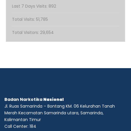
Last 7 Days Visits:
892
Total Visits:
51,785
Total Visitors:
29,654
Badan Narkotika
Nasional
Jl. Ruas Samarinda – Bontang KM. 06 Kelurahan Tanah
Merah Kecamatan Samarinda utara, Samarinda,
Kalimantan Timur
Call Center: 184