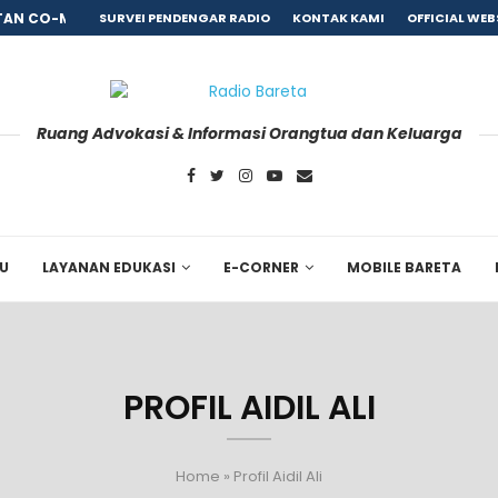
AN CO-MORBID PASCA REHABILITASI, BARETA GANDENG...
SURVEI PENDENGAR RADIO
KONTAK KAMI
OFFICIAL WEB
Ruang Advokasi & Informasi Orangtua dan Keluarga
RU
LAYANAN EDUKASI
E-CORNER
MOBILE BARETA
PROFIL AIDIL ALI
Home
»
Profil Aidil Ali