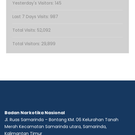
Yesterday's Visitors:
145
Last 7 Days Visits:
987
Total Visits:
52,092
Total Visitors:
29,899
Badan Narkotika
Nasional
Jl. Ruas Samarinda – Bontang KM. 06 Kelurahan Tanah
Merah Kecamatan Samarinda utara, Samarinda,
Kalimantan Timur