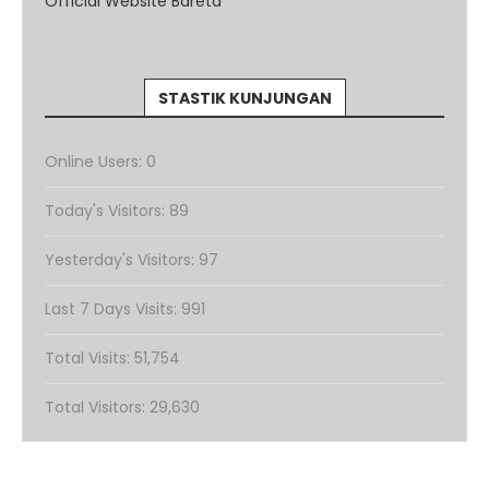
Official Website Bareta
STASTIK KUNJUNGAN
Online Users:
0
Today's Visitors:
89
Yesterday's Visitors:
97
Last 7 Days Visits:
991
Total Visits:
51,754
Total Visitors:
29,630