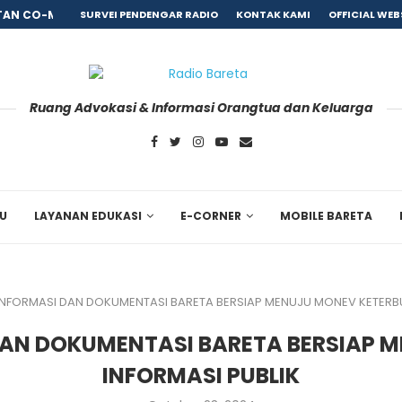
AN CO-MORBID PASCA REHABILITASI, BARETA GANDENG...
SURVEI PENDENGAR RADIO
KONTAK KAMI
OFFICIAL WEB
Ruang Advokasi & Informasi Orangtua dan Keluarga
RU
LAYANAN EDUKASI
E-CORNER
MOBILE BARETA
INFORMASI DAN DOKUMENTASI BARETA BERSIAP MENUJU MONEV KETERB
DAN DOKUMENTASI BARETA BERSIAP
INFORMASI PUBLIK