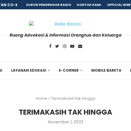
AN CO-MORBID PASCA REHABILITASI, BARETA GANDENG...
SURVEI PENDENGAR RADIO
KONTAK KAMI
OFFICIAL WEB
Ruang Advokasi & Informasi Orangtua dan Keluarga
RU
LAYANAN EDUKASI
E-CORNER
MOBILE BARETA
Home
»
Terimakasih tak hingga
TERIMAKASIH TAK HINGGA
November 1, 2023