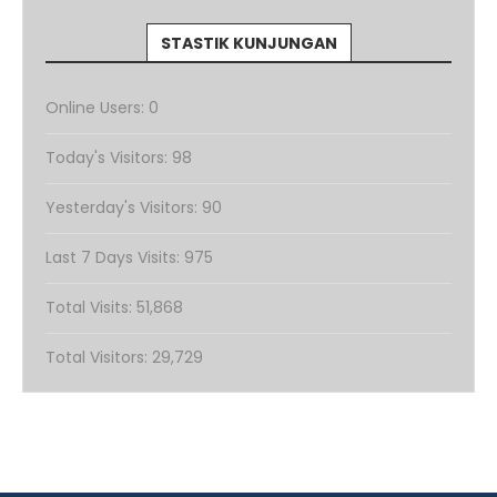
STASTIK KUNJUNGAN
Online Users:
0
Today's Visitors:
98
Yesterday's Visitors:
90
Last 7 Days Visits:
975
Total Visits:
51,868
Total Visitors:
29,729