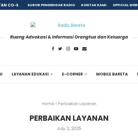
AN CO-MORBID PASCA REHABILITASI, BARETA GANDENG...
SURVEI PENDENGAR RADIO
KONTAK KAMI
OFFICIAL WEB
Ruang Advokasi & Informasi Orangtua dan Keluarga
RU
LAYANAN EDUKASI
E-CORNER
MOBILE BARETA
Home
»
Perbaikan Layanan
PERBAIKAN LAYANAN
July 2, 2025