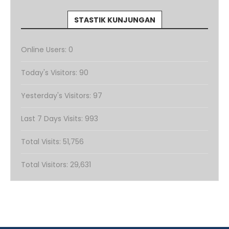
STASTIK KUNJUNGAN
Online Users:
0
Today's Visitors:
90
Yesterday's Visitors:
97
Last 7 Days Visits:
993
Total Visits:
51,756
Total Visitors:
29,631