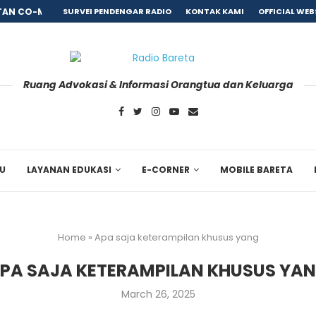
AN CO-MORBID PASCA REHABILITASI, BARETA GANDENG...
SURVEI PENDENGAR RADIO
KONTAK KAMI
OFFICIAL WEB
Ruang Advokasi & Informasi Orangtua dan Keluarga
RU
LAYANAN EDUKASI
E-CORNER
MOBILE BARETA
Home
»
Apa saja keterampilan khusus yang
PA SAJA KETERAMPILAN KHUSUS YA
March 26, 2025