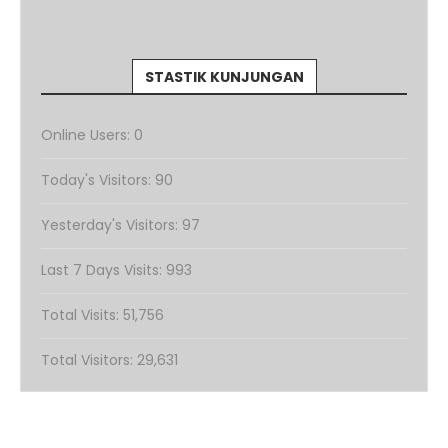
STASTIK KUNJUNGAN
Online Users:
0
Today's Visitors:
90
Yesterday's Visitors:
97
Last 7 Days Visits:
993
Total Visits:
51,756
Total Visitors:
29,631