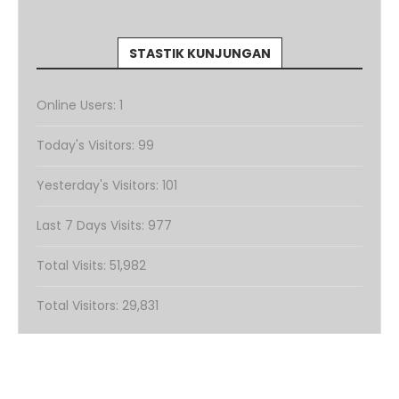
STASTIK KUNJUNGAN
Online Users:
1
Today's Visitors:
99
Yesterday's Visitors:
101
Last 7 Days Visits:
977
Total Visits:
51,982
Total Visitors:
29,831