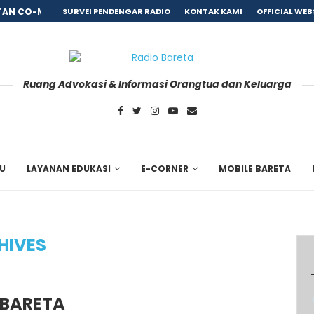
AN CO-MORBID PASCA REHABILITASI, BARETA GANDENG...
SURVEI PENDENGAR RADIO
KONTAK KAMI
OFFICIAL WEB
Ruang Advokasi & Informasi Orangtua dan Keluarga
RU
LAYANAN EDUKASI
E-CORNER
MOBILE BARETA
HIVES
 BARETA