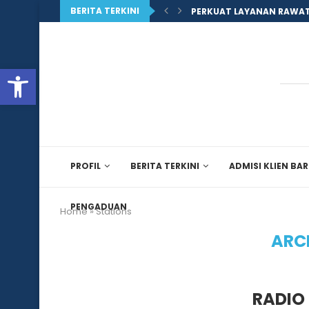
BERITA TERKINI
PERKUAT LAYANAN RAWAT
Open toolbar
PROFIL
BERITA TERKINI
ADMISI KLIEN BA
PENGADUAN
Home
»
Stations
ARC
RADIO